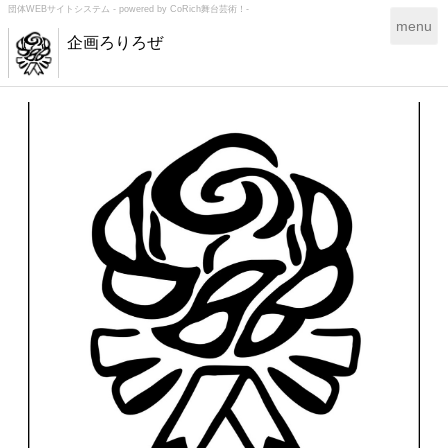
団体WEBサイトシステム - powered by
CoRich舞台芸術！-
T
menu
企画ろりろぜ
o
g
g
l
e
n
a
v
i
g
a
t
i
o
n